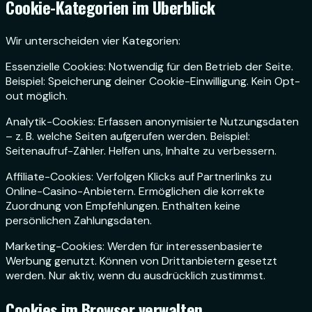
Cookie-Kategorien im Überblick
Wir unterscheiden vier Kategorien:
Essenzielle Cookies: Notwendig für den Betrieb der Seite.
Beispiel: Speicherung deiner Cookie-Einwilligung. Kein Opt-
out möglich.
Analytik-Cookies: Erfassen anonymisierte Nutzungsdaten
– z. B. welche Seiten aufgerufen werden. Beispiel:
Seitenaufruf-Zähler. Helfen uns, Inhalte zu verbessern.
Affiliate-Cookies: Verfolgen Klicks auf Partnerlinks zu
Online-Casino-Anbietern. Ermöglichen die korrekte
Zuordnung von Empfehlungen. Enthalten keine
persönlichen Zahlungsdaten.
Marketing-Cookies: Werden für interessenbasierte
Werbung genutzt. Können von Drittanbietern gesetzt
werden. Nur aktiv, wenn du ausdrücklich zustimmst.
Cookies im Browser verwalten