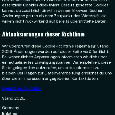
essenzielle Cookies deaktiviert. Bereits gesetzte Cookies
kannst du zusätzlich direkt in deinem Browser löschen.
Änderungen gelten ab dem Zeitpunkt des Widerrufs; sie
wirken nicht rückwirkend auf bereits übermittelte Daten.
Aktualisierungen dieser Richtlinie
Wir überprüfen diese Cookie-Richtlinie regelmäßig. Stand:
2026. Änderungen werden auf dieser Seite veröffentlicht.
Bei wesentlichen Anpassungen informieren wir dich über
ein aktualisiertes Einwilligungsbanner. Wir empfehlen, diese
Seite gelegentlich aufzurufen, um stets informiert zu
bleiben. Bei Fragen zur Datenverarbeitung erreichst du uns
über die im Impressum angegebenen Kontaktdaten.
Crypto Casino Deutschland
Stand 2026.
Germany
Redaktion