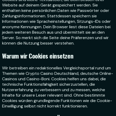
Website auf deinem Gerät gespeichert werden. Sie
enthalten keine persönlichen Daten wie Passwörter oder
Zahlungsinformationen. Stattdessen speichern sie
Informationen wie Spracheinstellungen, Sitzungs-IDs oder
anonyme Kennungen. Dein Browser liest diese Dateien bei
jedem weiteren Besuch aus und übermittelt sie an den
Server. So merkt sich die Seite deine Präferenzen und wir
können die Nutzung besser verstehen.
Warum wir Cookies einsetzen
Wir betreiben ein redaktionelles Vergleichsportal rund um
Themen wie Crypto Casino Deutschland, deutsche Online-
Casinos und Casino-Boni. Cookies helfen uns dabei, die
technische Funktionsfähigkeit sicherzustellen, die
Nutzererfahrung zu verbessern und zu messen, welche
Inhalte für unsere Leser relevant sind. Ohne bestimmte
Cookies würden grundlegende Funktionen wie die Cookie-
Einwilligung selbst nicht korrekt funktionieren.